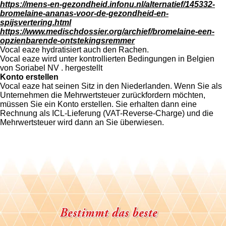
https://mens-en-gezondheid.infonu.nl/alternatief/145332-
bromelaine-ananas-voor-de-gezondheid-en-
spijsvertering.html
https://www.medischdossier.org/archief/bromelaine-een-
opzienbarende-ontstekingsremmer
Vocal eaze hydratisiert auch den Rachen.
Vocal eaze wird unter kontrollierten Bedingungen in Belgien
von Soriabel NV . hergestellt
Konto erstellen
Vocal eaze hat seinen Sitz in den Niederlanden. Wenn Sie als
Unternehmen die Mehrwertsteuer zurückfordern möchten,
müssen Sie ein Konto erstellen. Sie erhalten dann eine
Rechnung als ICL-Lieferung (VAT-Reverse-Charge) und die
Mehrwertsteuer wird dann an Sie überwiesen.